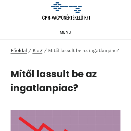
Skip
Ugrás
Ugrás
to
az
a
main
elsődleges
lábléchez
MENU
content
oldalsávhoz
Főoldal
/
Blog
/
Mitől lassult be az ingatlanpiac?
Mitől lassult be az
ingatlanpiac?