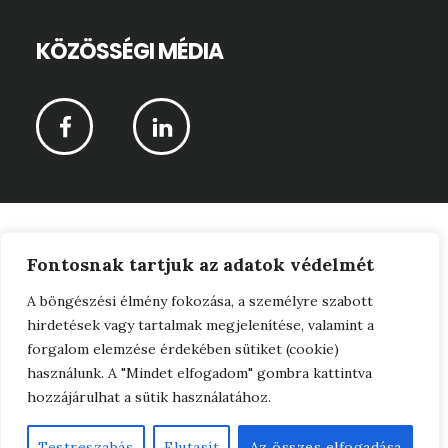
KÖZÖSSÉGI MÉDIA
CPR-Vagyonértékelő Kft © 2026 ·
Fontosnak tartjuk az adatok védelmét
Adatkezelési tájékoztató
A böngészési élmény fokozása, a személyre szabott
hirdetések vagy tartalmak megjelenítése, valamint a
·
forgalom elemzése érdekében sütiket (cookie)
Jogi nyilatkozat
használunk. A "Mindet elfogadom" gombra kattintva
hozzájárulhat a sütik használatához.
·
Webfejlesztés
Testreszabás
Elutasít
Az összes elfogadása