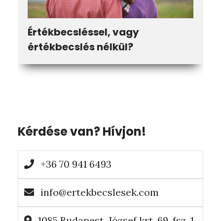
Értékbecsléssel, vagy
értékbecslés nélkül?
Elsődleges
Kérdése van? Hívjon!
oldalsáv
+36 70 941 6493
info@ertekbecslesek.com
1085 Budapest, József krt. 69. fsz. 1