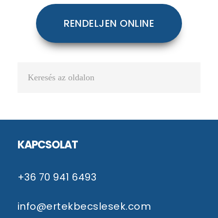
RENDELJEN ONLINE
Keresés
az
oldalon
Footer
KAPCSOLAT
+36 70 941 6493
info@ertekbecslesek.com