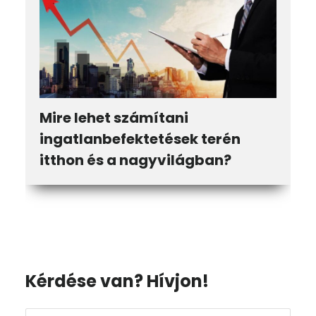
Mire lehet számítani
ingatlanbefektetések terén
itthon és a nagyvilágban?
Elsődleges
Kérdése van? Hívjon!
oldalsáv