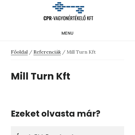
Skip
Ugrás
Ugrás
to
az
a
main
elsődleges
lábléchez
MENU
content
oldalsávhoz
Főoldal
/
Referenciák
/
Mill Turn Kft
Mill Turn Kft
Ezeket olvasta már?