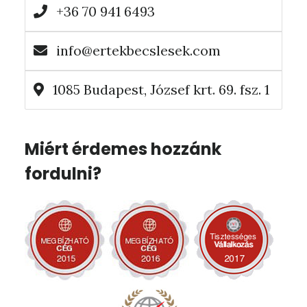
+36 70 941 6493
info@ertekbecslesek.com
1085 Budapest, József krt. 69. fsz. 1
Miért érdemes hozzánk
fordulni?