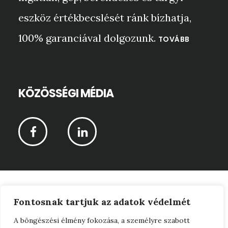
eszköz értékbecslését ránk bízhatja,
100% garanciával dolgozunk.
TOVÁBB
KÖZÖSSÉGI MÉDIA
CPR-Vagyonértékelő Kft © 2026 ·
Fontosnak tartjuk az adatok védelmét
Adatkezelési tájékoztató
A böngészési élmény fokozása, a személyre szabott