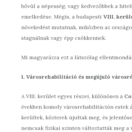
bővül a népesség, vagy kedvezőbbek a hitelf
emelkedése. Mégis, a budapesti
VIII. kerü
növekedést mutatnak, miközben az ország
stagnálnak vagy épp csökkennek.
Mi magyarázza ezt a látszólag ellentmondá
1. Városrehabilitáció és megújuló városr
A VIII. kerület egyes részei, különösen a
Co
években komoly városrehabilitáción estek á
kerültek, közterek újultak meg, és jelentős
nemcsak fizikai szinten változtatták meg a