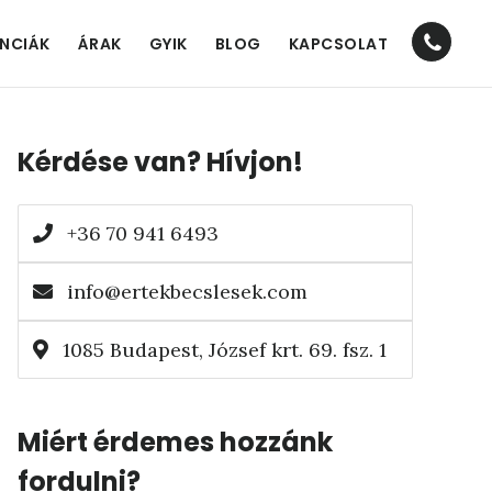
Nav
ENCIÁK
ÁRAK
GYIK
BLOG
KAPCSOLAT
Socia
Elsődleges
Men
Kérdése van? Hívjon!
oldalsáv
+36 70 941 6493
info@ertekbecslesek.com
1085 Budapest, József krt. 69. fsz. 1
Miért érdemes hozzánk
fordulni?