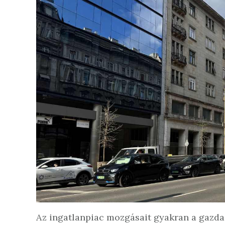
Az ingatlanpiac mozgásait gyakran a gazda