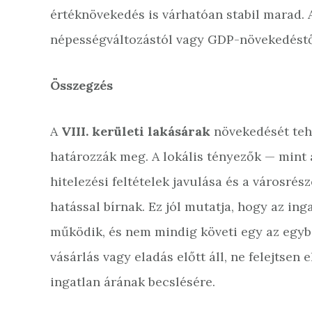
értéknövekedés is várhatóan stabil marad. A
népességváltozástól vagy GDP-növekedéstő
Összegzés
A
VIII. kerületi lakásárak
növekedését teh
határozzák meg. A lokális tényezők — mint a
hitelezési feltételek javulása és a városr
hatással bírnak. Ez jól mutatja, hogy az in
működik, és nem mindig követi egy az egybe
vásárlás vagy eladás előtt áll, ne felejtsen
ingatlan árának becslésére.