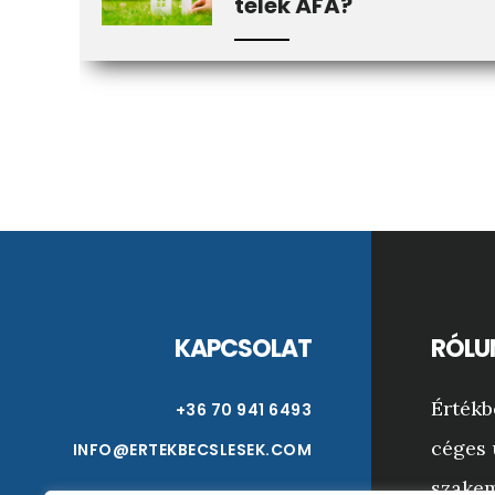
telek ÁFA?
Footer
KAPCSOLAT
RÓLU
Értékb
+36 70 941 6493
céges 
INFO@ERTEKBECSLESEK.COM
szakem