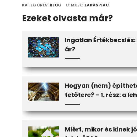
KATEGÓRIA:
BLOG
CÍMKÉK:
LAKÁSPIAC
Ezeket olvasta már?
Ingatlan Értékbecslés: 
ár?
Hogyan (nem) építhet
tetőtere? – 1. rész: a 
Miért, mikor és kinek j