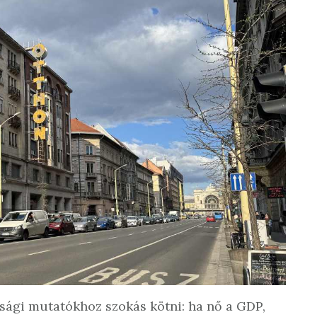
sági mutatókhoz szokás kötni: ha nő a GDP,