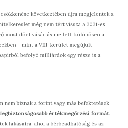
 csökkenése következtében újra megjelentek a
 hitelkereslet még nem tért vissza a 2021-es
vő most dönt vásárlás mellett, különösen a
zekben – mint a VIII. kerület megújult
apírból befolyó milliárdok egy része is a
n nem bíznak a forint vagy más befektetések
a legbiztonságosabb értékmegőrzési formát
.
tek lakásaira, ahol a bérbeadhatóság és az