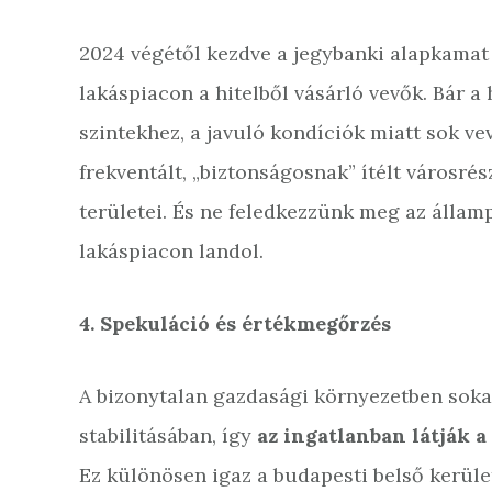
2024 végétől kezdve a jegybanki alapkamat
lakáspiacon a hitelből vásárló vevők. Bár a
szintekhez, a javuló kondíciók miatt sok ve
frekventált, „biztonságosnak” ítélt városrés
területei. És ne feledkezzünk meg az államp
lakáspiacon landol.
4. Spekuláció és értékmegőrzés
A bizonytalan gazdasági környezetben soka
stabilitásában, így
az ingatlanban látják 
Ez különösen igaz a budapesti belső kerüle