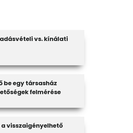
adásvételi vs. kínálati
ő be egy társasház
lehetőségek felmérése
ó a visszaigényelhető