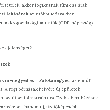
eltételek, akkor logikusnak tűnik az árak
leti lakásárak
az utóbbi időszakban
os makrogazdasági mutatók (GDP, népesség)
sos jelenséget?
észek
rvin-negyed
és a
Palotanegyed
, az elmúlt
t. A régi bérházak helyére új épületek
en javult az infrastruktúra. Ezek a beruházások
 városképet, hanem új, fizetőképesebb