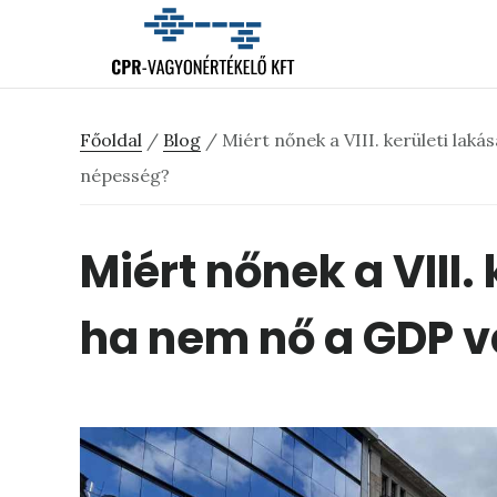
Skip
Ugrás
Ugrás
to
az
a
main
elsődleges
lábléchez
content
oldalsávhoz
Főoldal
/
Blog
/
Miért nőnek a VIII. kerületi lak
népesség?
Miért nőnek a VIII.
ha nem nő a GDP 