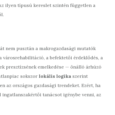
z ilyen típusú kereslet szintén független a
l.
át nem pusztán a makrogazdasági mutatók
 városrehabilitáció, a befektetői érdeklődés, a
észek presztízsének emelkedése — önálló árhúzó
gatlanpiac sokszor
lokális logika
szerint
n az országos gazdasági trendeket. Ezért, ha
 el ingatlanszakértői tanácsot igénybe venni, az