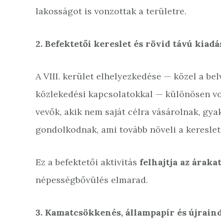
lakosságot is vonzottak a területre.
2. Befektetői kereslet és rövid távú kiadá
A VIII. kerület elhelyezkedése — közel a be
közlekedési kapcsolatokkal — különösen vo
vevők, akik nem saját célra vásárolnak, gy
gondolkodnak, ami tovább növeli a kereslet
Ez a befektetői aktivitás
felhajtja az áraka
népességbővülés elmarad.
3. Kamatcsökkenés, állampapír és újraind