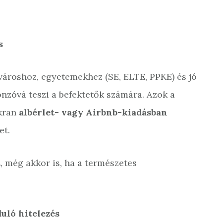
s
lvároshoz, egyetemekhez (SE, ELTE, PPKE) és jó
nzóvá teszi a befektetők számára. Azok a
akran
albérlet- vagy Airbnb-kiadásban
et.
t
, még akkor is, ha a természetes
uló hitelezés