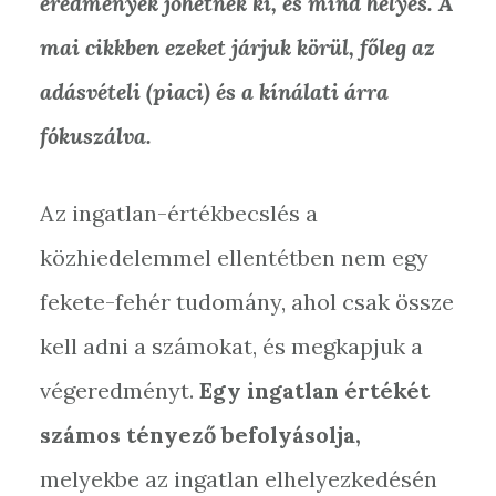
eredmények jöhetnek ki, és mind helyes. A
mai cikkben ezeket járjuk körül, főleg az
adásvételi (piaci) és a kínálati árra
fókuszálva.
Az ingatlan-értékbecslés a
közhiedelemmel ellentétben nem egy
fekete-fehér tudomány, ahol csak össze
kell adni a számokat, és megkapjuk a
végeredményt.
Egy ingatlan értékét
számos tényező befolyásolja,
melyekbe az ingatlan elhelyezkedésén