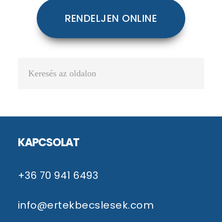
RENDELJEN ONLINE
Keresés
az
oldalon
Footer
KAPCSOLAT
+36 70 941 6493
info@ertekbecslesek.com