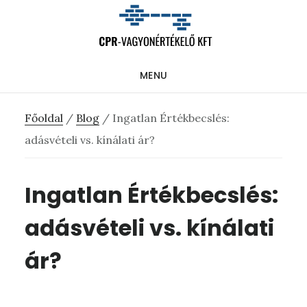
Skip
Ugrás
Ugrás
to
az
a
main
elsődleges
lábléchez
MENU
content
oldalsávhoz
Főoldal
/
Blog
/
Ingatlan Értékbecslés:
adásvételi vs. kínálati ár?
Ingatlan Értékbecslés:
adásvételi vs. kínálati
ár?