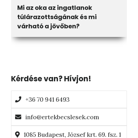
Mi az oka az ingatlanok
túlárazottságának és mi
várható a jövőben?
Elsődleges
Kérdése van? Hívjon!
oldalsáv
+36 70 941 6493
info@ertekbecslesek.com
1085 Budapest, József krt. 69. fsz. 1