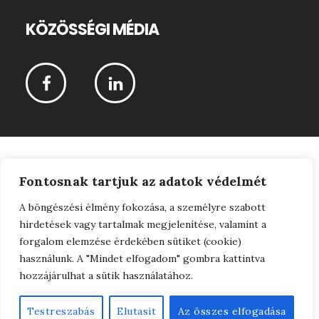
KÖZÖSSÉGI MÉDIA
CPR-Vagyonértékelő Kft © 2026 ·
Fontosnak tartjuk az adatok védelmét
Adatkezelési tájékoztató
A böngészési élmény fokozása, a személyre szabott
hirdetések vagy tartalmak megjelenítése, valamint a
·
forgalom elemzése érdekében sütiket (cookie)
Jogi nyilatkozat
használunk. A "Mindet elfogadom" gombra kattintva
hozzájárulhat a sütik használatához.
·
Webfejlesztés
Testreszabás
Elutasít
Az összes elfogadása