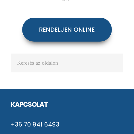
RENDELJEN ONLINE
Keresés
az
oldalon
Footer
KAPCSOLAT
+36 70 941 6493