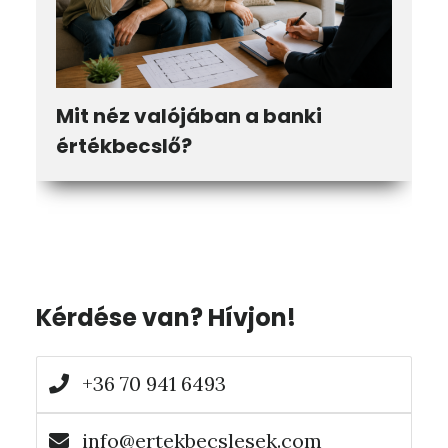
Mit néz valójában a banki
értékbecslő?
Elsődleges
Kérdése van? Hívjon!
oldalsáv
+36 70 941 6493
info@ertekbecslesek.com