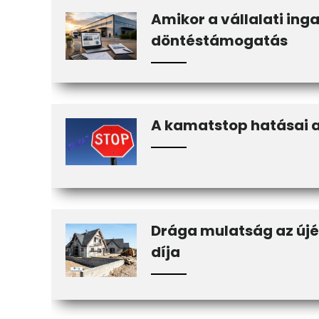
Amikor a vállalati inga
döntéstámogatás
A kamatstop hatásai a
Drága mulatság az újé
díja