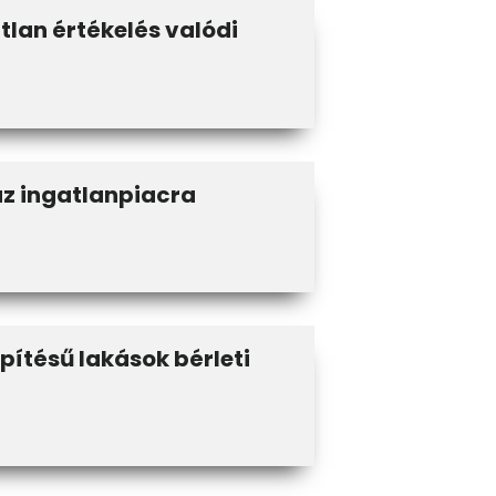
tlan értékelés valódi
z ingatlanpiacra
pítésű lakások bérleti