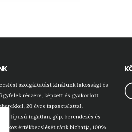
NK
KÖ
ecslési szolgáltatást kínálunk lakossági és
ügyfelek részére, képzett és gyakorlott
berekkel, 20 éves tapasztalattal.
yen típusú ingatlan, gép, berendezés és
 eszköz értékbecslését ránk bízhatja, 100%