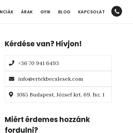
Nav
ENCIÁK
ÁRAK
GYIK
BLOG
KAPCSOLAT
Socia
Elsődleges
Men
Kérdése van? Hívjon!
oldalsáv
+36 70 941 6493
info@ertekbecslesek.com
1085 Budapest, József krt. 69. fsz. 1
Miért érdemes hozzánk
fordulni?