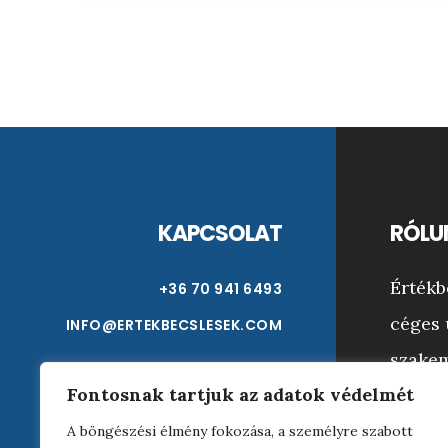
Footer
KAPCSOLAT
RÓLU
Értékb
+36 70 941 6493
céges 
INFO@ERTEKBECSLESEK.COM
szakem
Fontosnak tartjuk az adatok védelmét
Bármil
tárgyi
A böngészési élmény fokozása, a személyre szabott