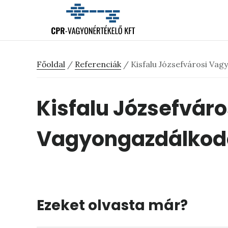
Skip
Ugrás
Ugrás
to
az
a
main
elsődleges
lábléchez
content
oldalsávhoz
Főoldal
/
Referenciák
/
Kisfalu Józsefvárosi Vag
Kisfalu Józsefváro
Vagyongazdálkodó
Ezeket olvasta már?