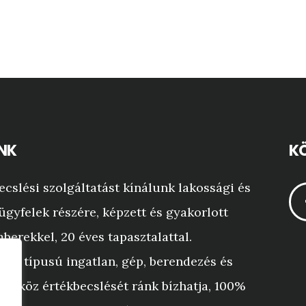
NK
KÖ
ecslési szolgáltatást kínálunk lakossági és
ügyfelek részére, képzett és gyakorlott
berekkel, 20 éves tapasztalattal.
yen típusú ingatlan, gép, berendezés és
 eszköz értékbecslését ránk bízhatja, 100%