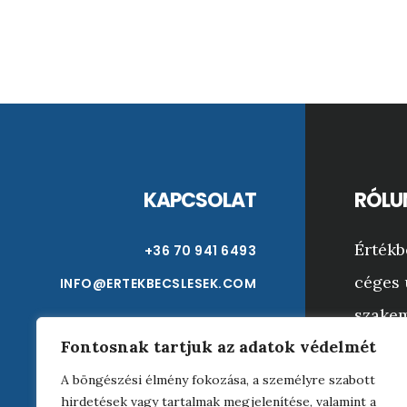
Footer
KAPCSOLAT
RÓLU
Értékb
+36 70 941 6493
céges 
INFO@ERTEKBECSLESEK.COM
szakem
Fontosnak tartjuk az adatok védelmét
Bármil
tárgyi
A böngészési élmény fokozása, a személyre szabott
hirdetések vagy tartalmak megjelenítése, valamint a