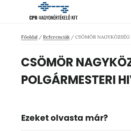
Skip
Ugrás
Ugrás
to
az
a
main
elsődleges
lábléchez
content
oldalsávhoz
Főoldal
/
Referenciák
/
CSÖMÖR NAGYKÖZSÉG 
CSÖMÖR NAGYKÖ
POLGÁRMESTERI H
Ezeket olvasta már?