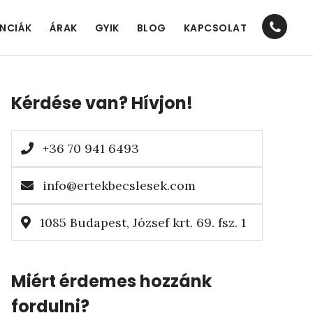
Nav
ENCIÁK
ÁRAK
GYIK
BLOG
KAPCSOLAT
Socia
Elsődleges
Men
Kérdése van? Hívjon!
oldalsáv
+36 70 941 6493
info@ertekbecslesek.com
1085 Budapest, József krt. 69. fsz. 1
Miért érdemes hozzánk
fordulni?