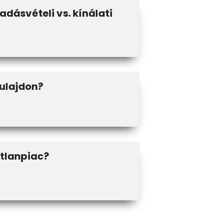
adásvételi vs. kínálati
tulajdon?
atlanpiac?