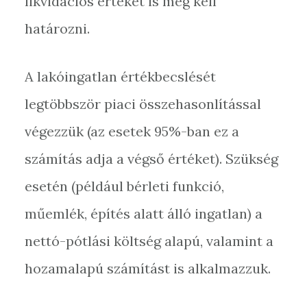
likvidációs értéket is meg kell
határozni.
A lakóingatlan értékbecslését
legtöbbször piaci összehasonlítással
végezzük (az esetek 95%-ban ez a
számítás adja a végső értéket). Szükség
esetén (például bérleti funkció,
műemlék, építés alatt álló ingatlan) a
nettó-pótlási költség alapú, valamint a
hozamalapú számítást is alkalmazzuk.