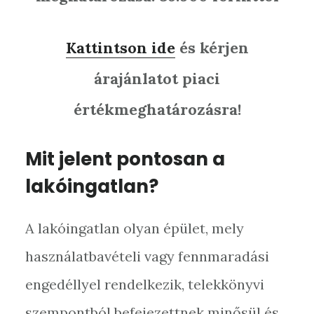
Kattintson ide
és kérjen
árajánlatot piaci
értékmeghatározásra!
Mit jelent pontosan a
lakóingatlan?
A lakóingatlan olyan épület, mely
használatbavételi vagy fennmaradási
engedéllyel rendelkezik, telekkönyvi
szempontból befejezettnek minősül és