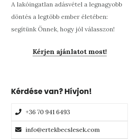
A lakóingatlan adásvétel a legnagyobb
döntés a legtöbb ember életében:
segítünk Önnek, hogy jól válasszon!
Kérjen ajánlatot most!
Elsődleges
Kérdése van? Hívjon!
oldalsáv
+36 70 941 6493
info@ertekbecslesek.com