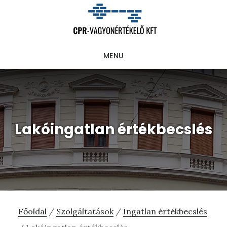
Skip
Ugrás
Ugrás
to
az
a
main
elsődleges
lábléchez
MENU
content
oldalsávhoz
Lakóingatlan értékbecslés
Főoldal
/
Szolgáltatások
/
Ingatlan értékbecslés