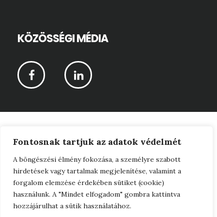
KÖZÖSSÉGI MÉDIA
CPR-Vagyonértékelő Kft © 2026 ·
Fontosnak tartjuk az adatok védelmét
Adatkezelési tájékoztató
A böngészési élmény fokozása, a személyre szabott
hirdetések vagy tartalmak megjelenítése, valamint a
·
forgalom elemzése érdekében sütiket (cookie)
Jogi nyilatkozat
használunk. A "Mindet elfogadom" gombra kattintva
hozzájárulhat a sütik használatához.
·