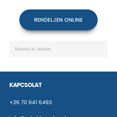
RENDELJEN ONLINE
Keresés
az
oldalon
Footer
KAPCSOLAT
+36 70 941 6493