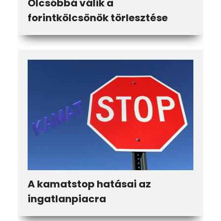
Olcsóbbá válik a
forintkölcsönök törlesztése
A kamatstop hatásai az
ingatlanpiacra