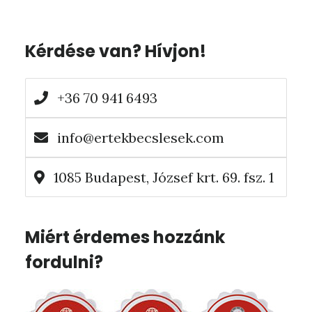
Elsődleges
Kérdése van? Hívjon!
oldalsáv
+36 70 941 6493
info@ertekbecslesek.com
1085 Budapest, József krt. 69. fsz. 1
Miért érdemes hozzánk
fordulni?