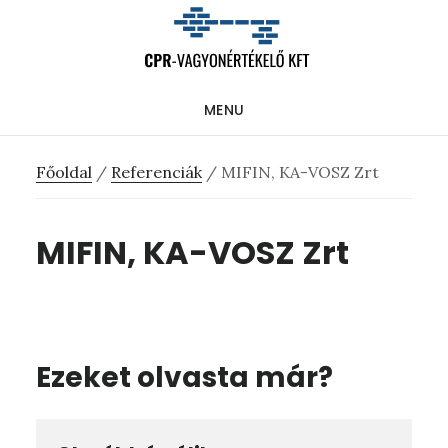
Skip
Ugrás
Ugrás
to
az
a
main
elsődleges
lábléchez
MENU
content
oldalsávhoz
Főoldal
/
Referenciák
/
MIFIN, KA-VOSZ Zrt
MIFIN, KA-VOSZ Zrt
Ezeket olvasta már?