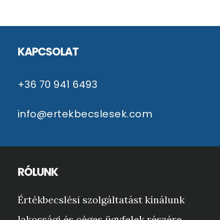
oldalon
Footer
KAPCSOLAT
+36 70 941 6493
info@ertekbecslesek.com
RÓLUNK
Értékbecslési szolgáltatást kínálunk
lakossági és céges ügyfelek részére,