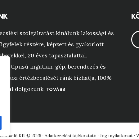
NK
KÖ
ecslési szolgáltatást kínálunk lakossági és
ügyfelek részére, képzett és gyakorlott
berekkel, 20 éves tapasztalattal.
yen típusú ingatlan, gép, berendezés és
 eszköz értékbecslését ránk bízhatja, 100%
iával dolgozunk.
TOVÁBB
rtékelő Kft © 2026 ·
Adatkezelési tájékoztató
·
Jogi nyilatkozat
·
W