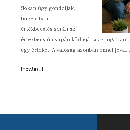
Sokan úgy gondolják,
hogy a banki
értékbecslés során az
értékbecslő csupán körbejárja az ingatlant
egy értéket. A valóság azonban ennél jóval 
[TOVÁBB…]
Footer