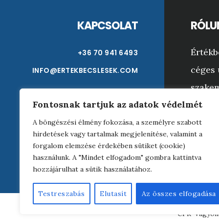
KAPCSOLAT
RÓLU
Értékb
+36 70 941 6493
céges 
INFO@ERTEKBECSLESEK.COM
szakem
Fontosnak tartjuk az adatok védelmét
Bármil
tárgyi
A böngészési élmény fokozása, a személyre szabott
hirdetések vagy tartalmak megjelenítése, valamint a
garanc
forgalom elemzése érdekében sütiket (cookie)
használunk. A "Mindet elfogadom" gombra kattintva
hozzájárulhat a sütik használatához.
Testreszabás
Elutasít
Az összes elfogadása
CPR-Vagyoné