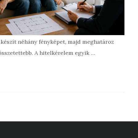
, készít néhány fényképet, majd meghatároz
összetettebb. A hitelkérelem egyik …