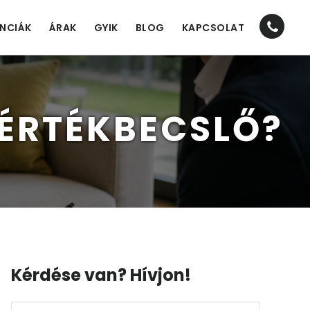
Nav
ENCIÁK
ÁRAK
GYIK
BLOG
KAPCSOLAT
Socia
Men
 ÉRTÉKBECSLŐ?
Elsődleges
Kérdése van? Hívjon!
oldalsáv