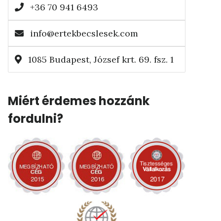
+36 70 941 6493
info@ertekbecslesek.com
1085 Budapest, József krt. 69. fsz. 1
Miért érdemes hozzánk
fordulni?