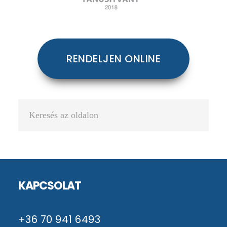
RENDELJEN ONLINE
Keresés
az
oldalon
Footer
KAPCSOLAT
+36 70 941 6493