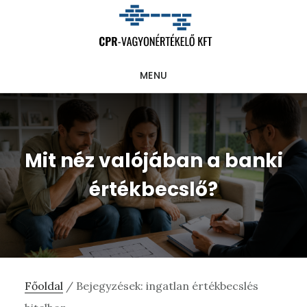
Skip
Ugrás
Ugrás
to
az
a
main
elsődleges
lábléchez
MENU
content
oldalsávhoz
Mit néz valójában a banki
értékbecslő?
Főoldal
/
Bejegyzések: ingatlan értékbecslés