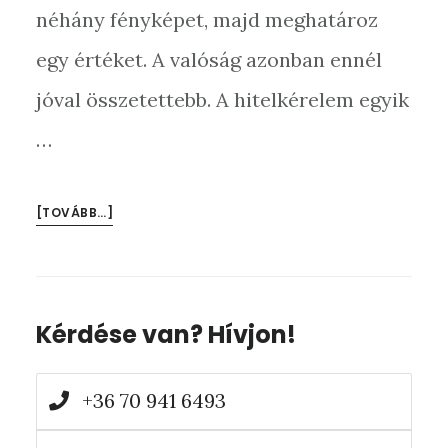
néhány fényképet, majd meghatároz
egy értéket. A valóság azonban ennél
jóval összetettebb. A hitelkérelem egyik
…
[TOVÁBB…]
Elsődleges
Kérdése van? Hívjon!
oldalsáv
+36 70 941 6493