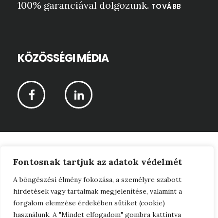
100% garanciával dolgozunk.
TOVÁBB
KÖZÖSSÉGI MÉDIA
CPR-Vagyonértékelő Kft © 2026 ·
Fontosnak tartjuk az adatok védelmét
Adatkezelési tájékoztató
A böngészési élmény fokozása, a személyre szabott
hirdetések vagy tartalmak megjelenítése, valamint a
·
forgalom elemzése érdekében sütiket (cookie)
Jogi nyilatkozat
használunk. A "Mindet elfogadom" gombra kattintva