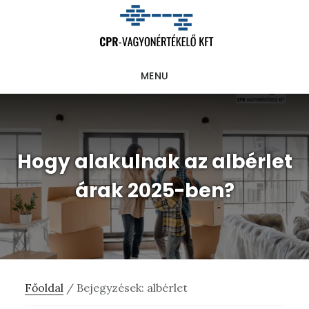
Skip
Ugrás
Ugrás
to
az
a
main
elsődleges
lábléchez
MENU
content
oldalsávhoz
Hogy alakulnak az albérlet
árak 2025-ben?
Főoldal
/
Bejegyzések: albérlet