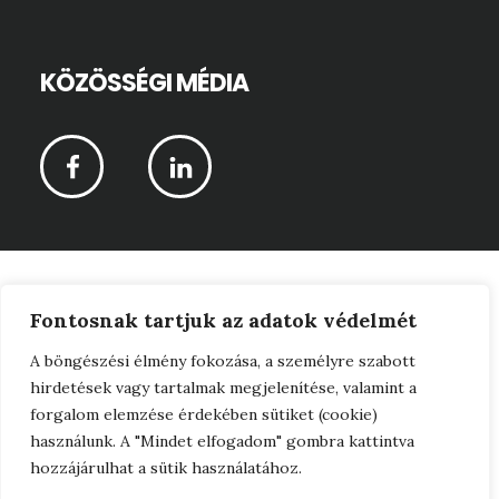
KÖZÖSSÉGI MÉDIA
CPR-Vagyonértékelő Kft © 2026 ·
Fontosnak tartjuk az adatok védelmét
Adatkezelési tájékoztató
A böngészési élmény fokozása, a személyre szabott
hirdetések vagy tartalmak megjelenítése, valamint a
·
forgalom elemzése érdekében sütiket (cookie)
Jogi nyilatkozat
használunk. A "Mindet elfogadom" gombra kattintva
hozzájárulhat a sütik használatához.
·