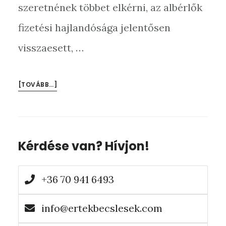
szeretnének többet elkérni, az albérlők
fizetési hajlandósága jelentősen
visszaesett, …
[TOVÁBB…]
Elsődleges
Kérdése van? Hívjon!
oldalsáv
+36 70 941 6493
info@ertekbecslesek.com