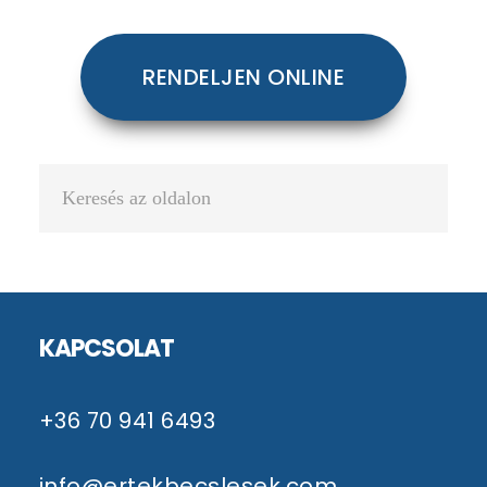
RENDELJEN ONLINE
Keresés
az
oldalon
Footer
KAPCSOLAT
+36 70 941 6493
info@ertekbecslesek.com