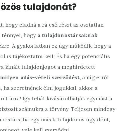
közös tulajdonát?
 hogy eladná a rá eső részt az osztatlan
a ténnyel, hogy
a tulajdonostársaknak
kre. A gyakorlatban ez úgy működik, hogy a
 is tájékoztatni kell! És ha egy potenciális
ra kínált tulajdonjogot a meghirdetett
milyen adás-vételi szerződést,
amíg erről
, ha szeretnének élni jogukkal, akkor a
ölt árra! Így tehát kivásárolhatják egymást a
 biztosít számukra a törvény. Teljesen mindegy
onostárs, ha egy másik tulajdonos úgy dönt,
njogot, vele kell szerződni.