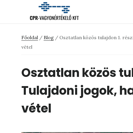
Skip
Ugrás
Ugrás
to
az
a
main
elsődleges
lábléchez
content
oldalsávhoz
Főoldal
/
Blog
/
Osztatlan közös tulajdon 1. rész
vétel
Osztatlan közös tul
Tulajdoni jogok, h
vétel