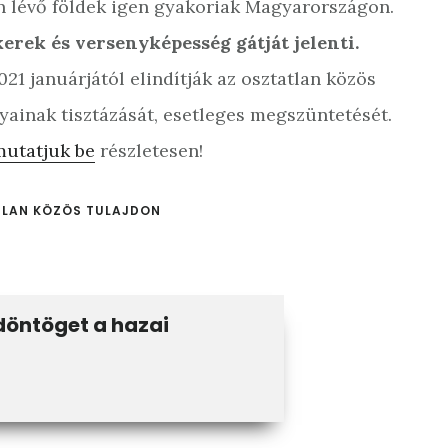
an lévő földek igen gyakoriak Magyarországon.
erek és versenyképesség gátját jelenti.
1 januárjától elindítják az osztatlan közös
yainak tisztázását, esetleges megszüntetését.
mutatjuk be
részletesen!
LAN KÖZÖS TULAJDON
döntöget a hazai