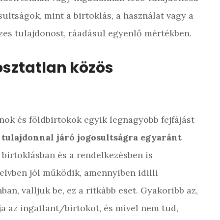
sultságok, mint a birtoklás, a használat vagy a
szes tulajdonost, ráadásul egyenlő mértékben.
osztatlan közös
nok és földbirtokok egyik legnagyobb fejfájást
tulajdonnal járó jogosultságra egyaránt
 birtoklásban és a rendelkezésben is
lvben jól működik, amennyiben idilli
ban, valljuk be, ez a ritkább eset. Gyakoribb az,
a az ingatlant/birtokot, és mivel nem tud,