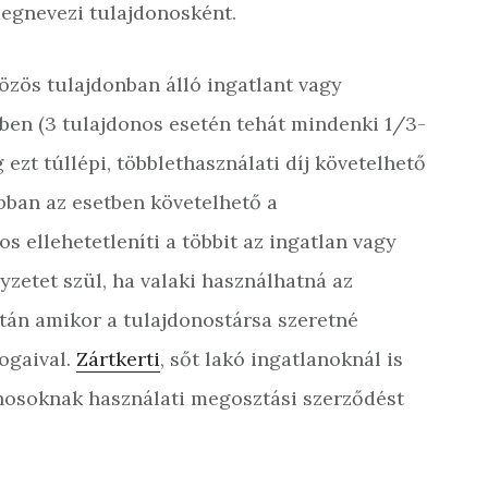
egnevezi tulajdonosként.
közös tulajdonban álló ingatlant vagy
zben (3 tulajdonos esetén tehát mindenki 1/3-
ezt túllépi, többlethasználati díj követelhető
abban az esetben követelhető a
os ellehetetleníti a többit az ingatlan vagy
yzetet szül, ha valaki használhatná az
ztán amikor a tulajdonostársa szeretné
jogaival.
Zártkerti
, sőt lakó ingatlanoknál is
onosoknak használati megosztási szerződést