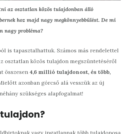
ni az osztatlan közös tulajdonban álló
embernek hoz majd nagy megkönnyebbülést. De mi
yen nagy probléma?
ból is tapasztalhattuk. Számos más rendelettel
az osztatlan közös tulajdon megszüntetéséről
int összesen
4,6 millió tulajdonost, és több,
Mielőtt azonban górcső alá vesszük az új
k néhány szükséges alapfogalmat!
 tulajdon?
öldbirtoknak vagy ingatlannak több tulajdonosa