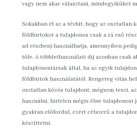
vagy nem akar választani, mindegyiküket m
Sokakban él az a tévhit, hogy az osztatlan 
földbirtokot a tulajdonos csak a rá eső rés
ad részben) használhatja, amennyiben pedig 
tőle. A többlethasználati díj azonban csak 
tulajdonostársak által, ha az egyik tulajdon
földbirtok használatától. Rengeteg vitás hel
osztatlan közös tulajdont, mégsem teszi, a
használni, hirtelen mégis élne tulajdonosi 
gyakran előfordul, ezért célszerű a tulajd
készíttetni.