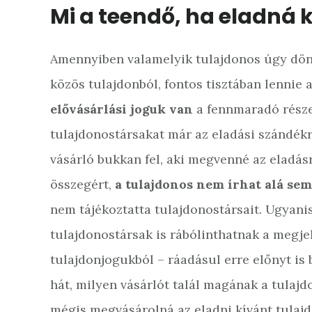
Mi a teendő, ha eladná 
Amennyiben valamelyik tulajdonos úgy dönt,
közös tulajdonból, fontos tisztában lennie 
elővásárlási joguk van
a fennmaradó része
tulajdonostársakat már az eladási szándékról
vásárló bukkan fel, aki megvenné az eladás
összegért,
a tulajdonos nem írhat alá sem
nem tájékoztatta tulajdonostársait. Ugyanis
tulajdonostársak is rábólinthatnak a megjel
tulajdonjogukból – ráadásul erre előnyt is
hát, milyen vásárlót talál magának a tulajd
mégis megvásárolná az eladni kívánt tulajdo