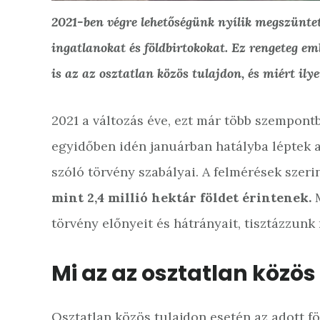
2021-ben végre lehetőségünk nyílik megszüntet
ingatlanokat és földbirtokokat. Ez rengeteg 
is az az osztatlan közös tulajdon, és miért il
2021 a változás éve, ezt már több szempont
egyidőben idén januárban hatályba léptek 
szóló törvény szabályai. A felmérések szer
mint 2,4 millió hektár földet érintenek.
törvény előnyeit és hátrányait, tisztázzun
Mi az az osztatlan közös
Osztatlan közös tulajdon esetén az adott f