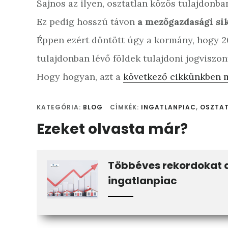
Sajnos az ilyen, osztatlan közös tulajdonb
Ez pedig hosszú távon
a mezőgazdasági sik
Éppen ezért döntött úgy a kormány, hogy 202
tulajdonban lévő földek tulajdoni jogviszon
Hogy hogyan, azt a
következő cikkünkben 
KATEGÓRIA:
BLOG
CÍMKÉK:
INGATLANPIAC
,
OSZTAT
Ezeket olvasta már?
Többéves rekordokat 
ingatlanpiac