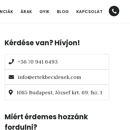
Nav
ENCIÁK
ÁRAK
GYIK
BLOG
KAPCSOLAT
Socia
Elsődleges
Men
Kérdése van? Hívjon!
oldalsáv
+36 70 941 6493
info@ertekbecslesek.com
1085 Budapest, József krt. 69. fsz. 1
Miért érdemes hozzánk
fordulni?